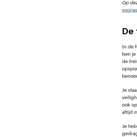
Op dez
voorwa
De 
In de 
ben je
de tre
opspori
benoem
Je staa
veilig
ook op
altijd 
Je heb
gedragi