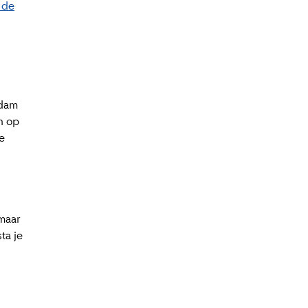
 de
rdam
n op
e
 maar
ta je