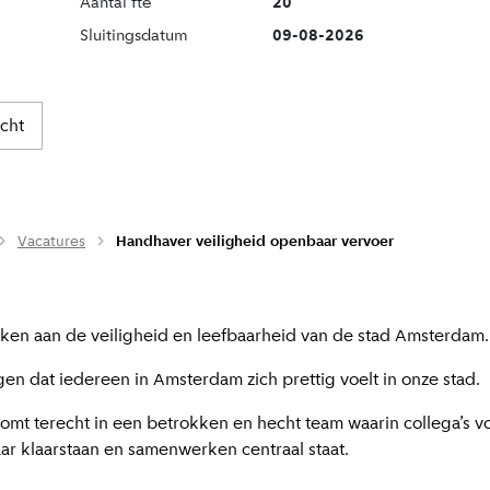
Aantal fte
20
Sluitingsdatum
09-08-2026
icht
Vacatures
Handhaver veiligheid openbaar vervoer
ken aan de veiligheid en leefbaarheid van de stad Amsterdam.
en dat iedereen in Amsterdam zich prettig voelt in onze stad.
komt terecht in een betrokken en hecht team waarin collega’s v
ar klaarstaan en samenwerken centraal staat.