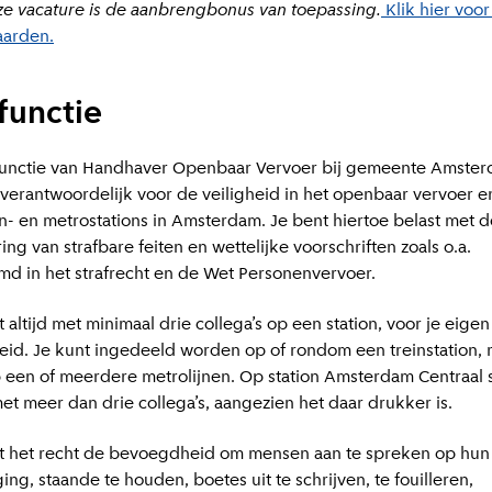
e vacature is de aanbrengbonus van toepassing.
Klik hier voor
arden.
functie
functie van Handhaver Openbaar Vervoer bij gemeente Amste
 verantwoordelijk voor de veiligheid in het openbaar vervoer e
in- en metrostations in Amsterdam. Je bent hiertoe belast met d
ng van strafbare feiten en wettelijke voorschriften zoals o.a.
d in het strafrecht en de Wet Personenvervoer.
t altijd met minimaal drie collega’s op een station, voor je eigen
heid. Je kunt ingedeeld worden op of rondom een treinstation,
 een of meerdere metrolijnen. Op station Amsterdam Centraal s
met meer dan drie collega’s, aangezien het daar drukker is.
t het recht de bevoegdheid om mensen aan te spreken op hun
ng, staande te houden, boetes uit te schrijven, te fouilleren,