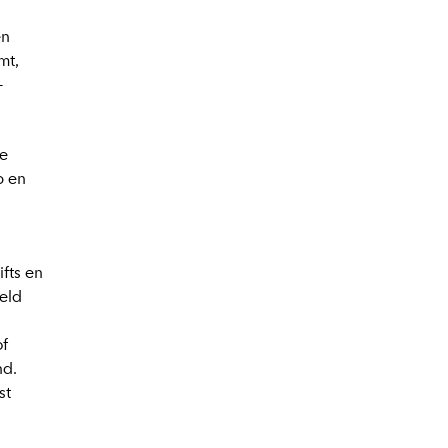
en
mt,
-
de
p en
ifts en
eeld
of
nd.
st