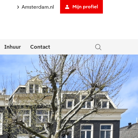
Amsterdam.nl
Mijn profiel
Inhuur
Contact
Direct solliciteren
tklapmenu