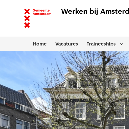
Werken bij Amster
Home
Vacatures
Traineeships
Handhaver veiligheid openbaar verv
Ope