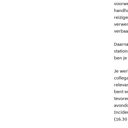
voorwe
handha
reizig
verwerk
verbaal
Daarna
statio
ben je 
Je wer
colleg
relevan
bent e
tevore
avondd
Incide
(16.30