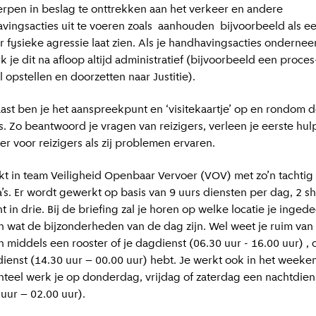
rpen in beslag te onttrekken aan het verkeer en andere
vingsacties uit te voeren zoals aanhouden bijvoorbeeld als e
er fysieke agressie laat zien. Als je handhavingsacties ondernee
 je dit na afloop altijd administratief (bijvoorbeeld een proces
 opstellen en doorzetten naar Justitie).
ast ben je het aanspreekpunt en ‘visitekaartje’ op en rondom 
ns. Zo beantwoord je vragen van reizigers, verleen je eerste hul
er voor reizigers als zij problemen ervaren.
kt in team Veiligheid Openbaar Vervoer (VOV) met zo’n tachtig
a’s. Er wordt gewerkt op basis van 9 uurs diensten per dag, 2 sh
t in drie. Bij de briefing zal je horen op welke locatie je inged
n wat de bijzonderheden van de dag zijn. Wel weet je ruim van
n middels een rooster of je dagdienst (06.30 uur - 16.00 uur) , 
ienst (14.30 uur – 00.00 uur) hebt. Je werkt ook in het weeke
nteel werk je op donderdag, vrijdag of zaterdag een nachtdien
 uur – 02.00 uur).