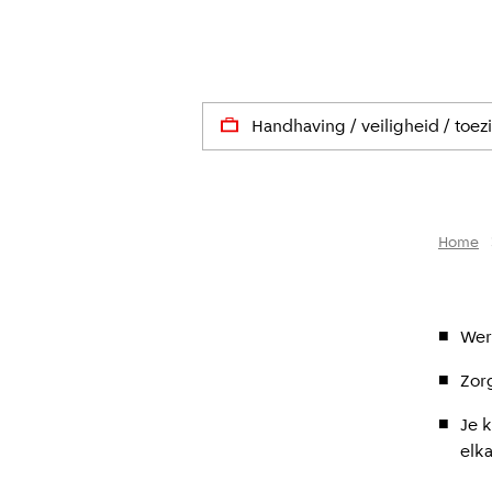
Handhaving / veiligheid / toez
Home
Wer
Zorg
Je 
elka