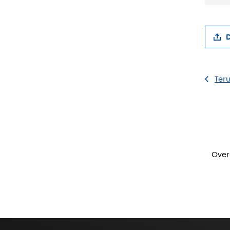
D
Teru
Over 