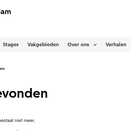
dam
Stages
Vakgebieden
Over ons
Verhalen
n of sluit uitklapmenu
Open of sluit ui
den
evonden
estaat niet meer.