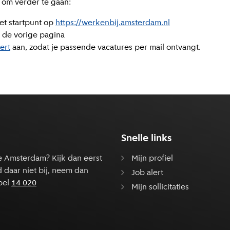
 om verder te gaan:
et startpunt op
https://werkenbij.amsterdam.nl
 de vorige pagina
lert
aan, zodat je passende vacatures per mail ontvangt.
Snelle links
e Amsterdam? Kijk dan eerst
Mijn profiel
d daar niet bij, neem dan
Job alert
bel
14 020
Mijn sollicitaties