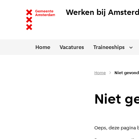
Werken bij Amster
Home
Vacatures
Traineeships
Ope
Home
Niet gevon
Niet g
Oeps, deze pagina b