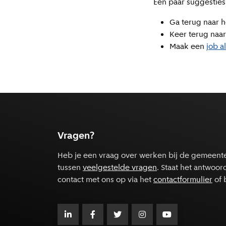
Een paar suggesties
Ga terug naar h
Keer terug naar
Maak een
job a
Vragen?
Heb je een vraag over werken bij de gemeent
tussen
veelgestelde vragen
. Staat het antwoor
contact met ons op via het
contactformulier
of 