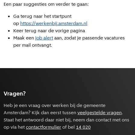
Een paar suggesties om verder te gaan:
Ga terug naar het startpunt
op
https://werkenbij.amsterdam.nl
Keer terug naar de vorige pagina
Maak een
job alert
aan, zodat je passende vacatures
per mail ontvangt.
Vragen?
Heb je een vraag over werken bij de gemeente
Amsterdam? Kijk dan eerst tussen
veelgestelde vragen
.
Staat het antwoord daar niet bij, neem dan contact met ons
op via het
contactformulier
of bel
14 020