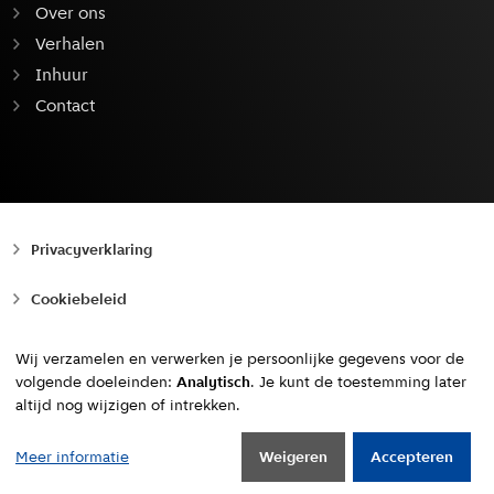
Over ons
Verhalen
Inhuur
Contact
Privacyverklaring
Cookiebeleid
Toegankelijkheid
Wij verzamelen en verwerken je persoonlijke gegevens voor de
volgende doeleinden:
Analytisch
. Je kunt de toestemming later
Copyright © 2010 - 2026, Gemeente Amsterdam
altijd nog wijzigen of intrekken.
Naar boven
Meer informatie
Weigeren
Accepteren