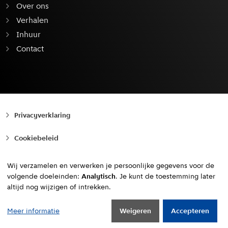
Over ons
Verhalen
Inhuur
Contact
Privacyverklaring
Cookiebeleid
Toegankelijkheid
Wij verzamelen en verwerken je persoonlijke gegevens voor de
volgende doeleinden:
Analytisch
. Je kunt de toestemming later
Copyright © 2010 - 2026, Gemeente Amsterdam
altijd nog wijzigen of intrekken.
Naar boven
Meer informatie
Weigeren
Accepteren