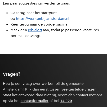
Een paar suggesties om verder te gaan:
Ga terug naar het startpunt
op
https://werkenbij.amsterdam.nl
Keer terug naar de vorige pagina
Maak een
job alert
aan, zodat je passende vacatures
per mail ontvangt.
Vragen?
Heb je een vraag over werken bij de gemeente
Amsterdam? Kijk dan eerst tussen
veelgestelde vragen
.
Staat het antwoord daar niet bij, neem dan contact met ons
op via het
contactformulier
of bel
14 020