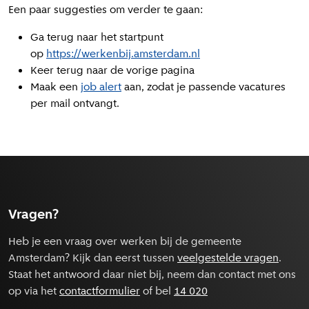
Een paar suggesties om verder te gaan:
Ga terug naar het startpunt
op
https://werkenbij.amsterdam.nl
Keer terug naar de vorige pagina
Maak een
job alert
aan, zodat je passende vacatures
per mail ontvangt.
Vragen?
Heb je een vraag over werken bij de gemeente
Amsterdam? Kijk dan eerst tussen
veelgestelde vragen
.
Staat het antwoord daar niet bij, neem dan contact met ons
op via het
contactformulier
of bel
14 020