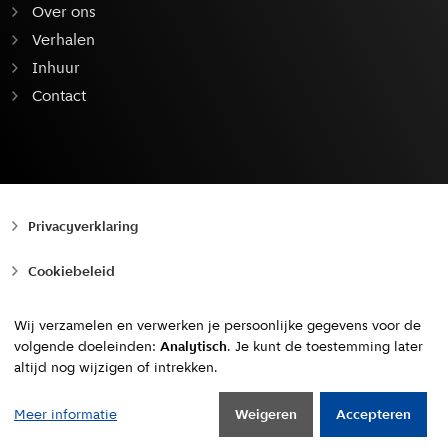
Over ons
Verhalen
Inhuur
Contact
Privacyverklaring
Cookiebeleid
Toegankelijkheid
Wij verzamelen en verwerken je persoonlijke gegevens voor de
volgende doeleinden:
Analytisch
. Je kunt de toestemming later
Copyright © 2010 - 2026, Gemeente Amsterdam
altijd nog wijzigen of intrekken.
Naar boven
Meer informatie
Weigeren
Accepteren