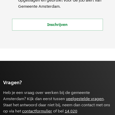
opgeslagen en gebruikt voor de job alert van
Gemeente Amsterdam.
Inschrijven
Vragen?
Heb je een vraag over werken bij de gemeente
Amsterdam? Kijk dan eerst tussen
veelgestelde vragen
.
Staat het antwoord daar niet bij, neem dan contact met ons
op via het
contactformulier
of bel
14 020