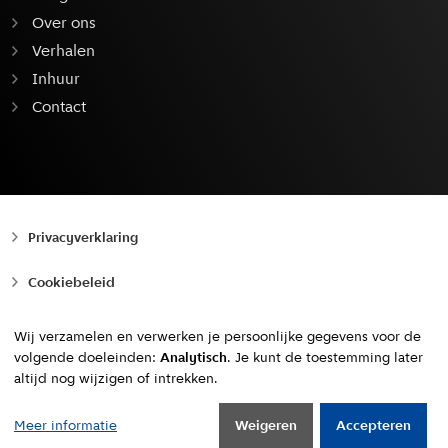
Over ons
Verhalen
Inhuur
Contact
Privacyverklaring
Cookiebeleid
Toegankelijkheid
Wij verzamelen en verwerken je persoonlijke gegevens voor de
volgende doeleinden:
Analytisch
. Je kunt de toestemming later
Copyright © 2010 - 2026, Gemeente Amsterdam
altijd nog wijzigen of intrekken.
Naar boven
Meer informatie
Weigeren
Accepteren