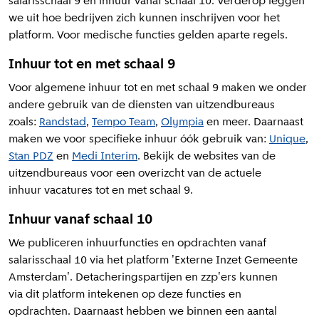
salarisschaal 9 en inhuur vanaf schaal 10. Verderop leggen
we uit hoe bedrijven zich kunnen inschrijven voor het
platform. Voor medische functies gelden aparte regels.
Inhuur tot en met schaal 9
Voor algemene inhuur tot en met schaal 9 maken we onder
andere gebruik van de diensten van uitzendbureaus
zoals:
Randstad
,
Tempo Team
,
Olympia
en meer. Daarnaast
maken we voor specifieke inhuur óók gebruik van:
Unique
,
Stan PDZ
en
Medi Interim
. Bekijk de websites van de
uitzendbureaus voor een overizcht van de actuele
inhuur vacatures tot en met schaal 9.
Inhuur vanaf schaal 10
We publiceren inhuurfuncties en opdrachten vanaf
salarisschaal 10 via het platform 'Externe Inzet Gemeente
Amsterdam'. Detacheringspartijen en zzp'ers kunnen
via dit platform intekenen op deze functies en
opdrachten. Daarnaast hebben we binnen een aantal