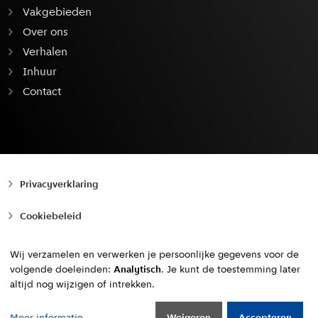
Vakgebieden
Over ons
Verhalen
Inhuur
Contact
Privacyverklaring
Cookiebeleid
Toegankelijkheid
Wij verzamelen en verwerken je persoonlijke gegevens voor de
volgende doeleinden:
Analytisch
. Je kunt de toestemming later
Copyright © 2010 - 2026, Gemeente Amsterdam
altijd nog wijzigen of intrekken.
Naar boven
Meer informatie
Weigeren
Accepteren