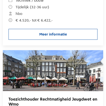
Techniek / bouw
Tijdelijk (32-36 uur)
hbo
€ 4.520,- tot € 6.422,-
Meer informatie
over de vacature Vergunningv
L
Toezichthouder Rechtmatigheid Jeugdwet en
Wmo