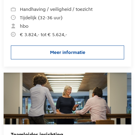
Handhaving / veiligheid / toezicht
Tijdelijk (32-36 uur)
hbo
€ 3.824,- tot € 5.624,-
Meer informatie
over de vacature Toezichtho
L
Teamleider inrichting