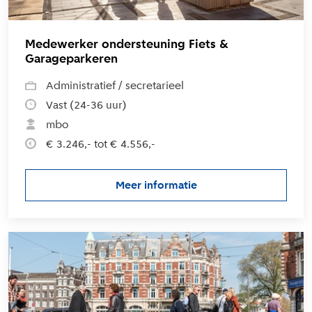
Medewerker ondersteuning Fiets &
Garageparkeren
Administratief / secretarieel
Vast (24-36 uur)
mbo
€ 3.246,- tot € 4.556,-
Meer informatie
over de vacature Medewerker 
L