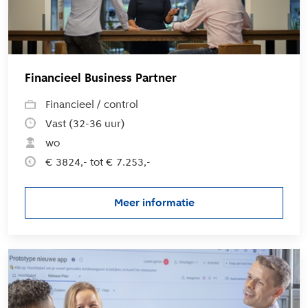
Financieel Business Partner
Financieel / control
Vast (32-36 uur)
wo
€ 3824,- tot € 7.253,-
Meer informatie
over de vacature Financieel Bus
L