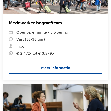
Medewerker begraafteam
Openbare ruimte / uitvoering
Vast (36-36 uur)
mbo
€ 2.472- tot € 3.579,-
Meer informatie
over de vacature Medewerker
L