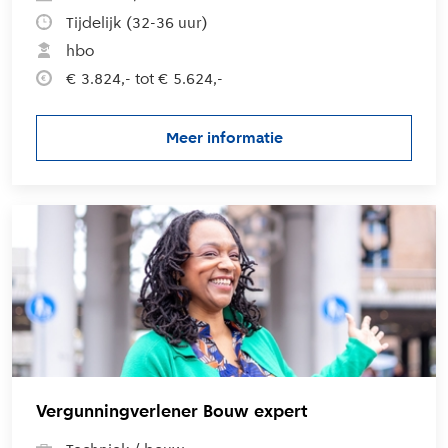
Tijdelijk (32-36 uur)
hbo
€ 3.824,- tot € 5.624,-
Meer informatie
over de vacature Medewerker
L
Vergunningverlener Bouw expert