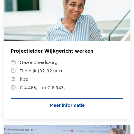
Projectleider Wijkgericht werken
Gezondheidszorg
Tijdelijk (32-32 uur)
hbo
€ 4.465,- tot € 6.343,-
Meer informatie
over de vacature Projectleider
L