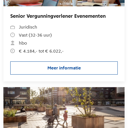
Senior Vergunningverlener Evenementen
Juridisch
Vast (32-36 uur)
hbo
€ 4.184,- tot € 6.022,-
Meer informatie
over de vacature Senior Verg
L