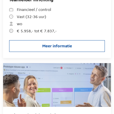
Financieel / control
Vast (32-36 uur)
wo
€ 5.958,- tot € 7.837,-
Meer informatie
over de vacature Teamleider in
L