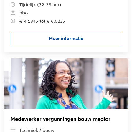
Tijdelijk (32-36 uur)
hbo
€ 4.184,- tot € 6.022,-
Meer informatie
over de vacature Medewerker
L
Medewerker vergunningen bouw medior
Techniek / bouw