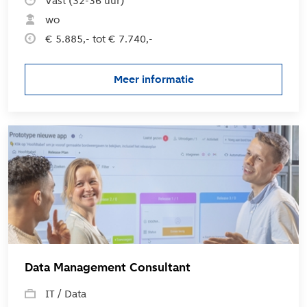
Vast (32-36 uur)
wo
€ 5.885,- tot € 7.740,-
Meer informatie
over de vacature Teamleider D
L
Data Management Consultant
IT / Data