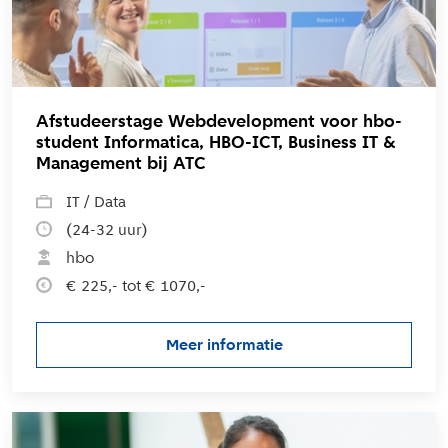
Afstudeerstage Webdevelopment voor hbo-
student Informatica, HBO-ICT, Business IT &
Management bij ATC
IT / Data
(24-32 uur)
hbo
€ 225,- tot € 1070,-
Meer informatie
over de vacature Afstudeerst
L