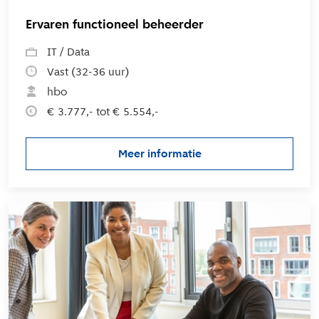
Ervaren functioneel beheerder
IT / Data
Vast (32-36 uur)
hbo
€ 3.777,- tot € 5.554,-
Meer informatie
over de vacature Ervaren func
L