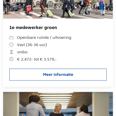
1e medewerker groen
Openbare ruimte / uitvoering
Vast (36-36 uur)
vmbo
€ 2.472- tot € 3.579,-
Meer informatie
over de vacature 1e medewer
L