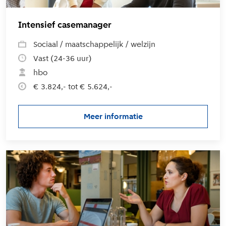
Intensief casemanager
Sociaal / maatschappelijk / welzijn
Vast (24-36 uur)
hbo
€ 3.824,- tot € 5.624,-
Meer informatie
over de vacature Intensief ca
L