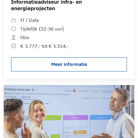
Informatieadviseur infra- en
energieprojecten
IT / Data
Tijdelijk (32-36 uur)
hbo
€ 3.777,- tot € 5.554,-
Meer informatie
over de vacature Informatieadv
L