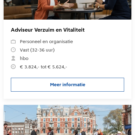
Adviseur Verzuim en Vitaliteit
Personeel en organisatie
Vast (32-36 uur)
hbo
€ 3.824,- tot € 5.624,-
Meer informatie
over de vacature Adviseur Verzu
L