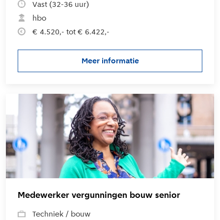
Vast (32-36 uur)
hbo
€ 4.520,- tot € 6.422,-
Meer informatie
over de vacature Data Manage
L
Medewerker vergunningen bouw senior
Techniek / bouw