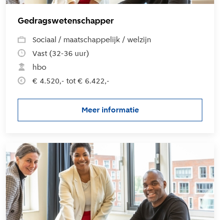
Gedragswetenschapper
Sociaal / maatschappelijk / welzijn
Vast (32-36 uur)
hbo
€ 4.520,- tot € 6.422,-
Meer informatie
over de vacature Gedragswet
L