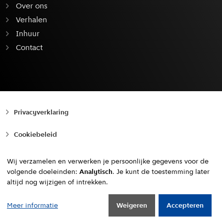
Over ons
Verhalen
Inhuur
Contact
Privacyverklaring
Cookiebeleid
Toegankelijkheid
Wij verzamelen en verwerken je persoonlijke gegevens voor de
volgende doeleinden:
Analytisch
. Je kunt de toestemming later
Copyright © 2010 - 2026, Gemeente Amsterdam
altijd nog wijzigen of intrekken.
Naar boven
Meer informatie
Weigeren
Accepteren