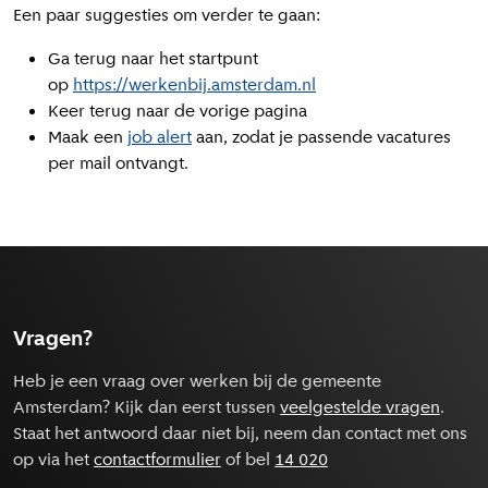
Een paar suggesties om verder te gaan:
Ga terug naar het startpunt
op
https://werkenbij.amsterdam.nl
Keer terug naar de vorige pagina
Maak een
job alert
aan, zodat je passende vacatures
per mail ontvangt.
Vragen?
Heb je een vraag over werken bij de gemeente
Amsterdam? Kijk dan eerst tussen
veelgestelde vragen
.
Staat het antwoord daar niet bij, neem dan contact met ons
op via het
contactformulier
of bel
14 020