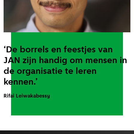
‘De borrels en feestjes van
JAN zijn handig om mensen in
de organisatie te leren
kennen.’
Rifai Leiwakabessy