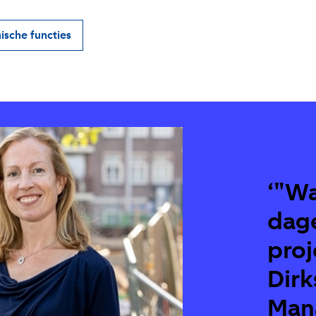
ische functies
‘"Wa
dage
proj
Dirk
Man