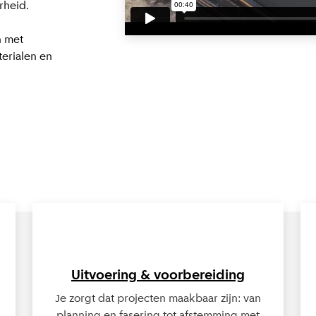
rheid.
n met
terialen en
Lees meer over Uitvoering & voorbereiding
Uitvoering & voorbereiding
Je zorgt dat projecten maakbaar zijn: van
planning en fasering tot afstemming met