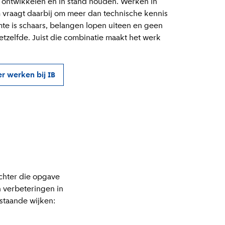
d ontwikkelen én in stand houden. Werken in
vraagt daarbij om meer dan technische kennis
mte is schaars, belangen lopen uiteen en geen
hetzelfde. Juist die combinatie maakt het werk
r werken bij IB
Achter die opgave
 verbeteringen in
staande wijken: