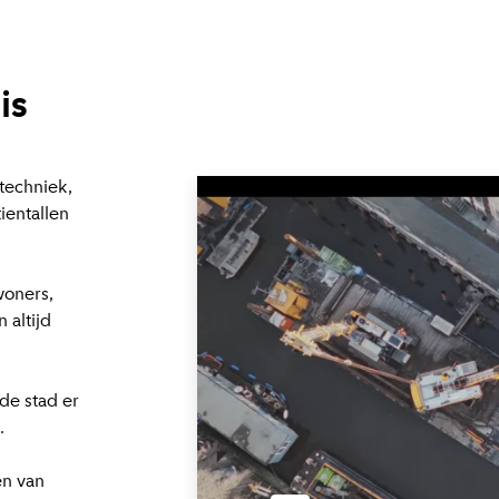
is
techniek,
ientallen
woners,
 altijd
de stad er
.
en van