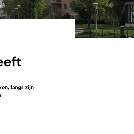
eeft
ken, langs zijn
r