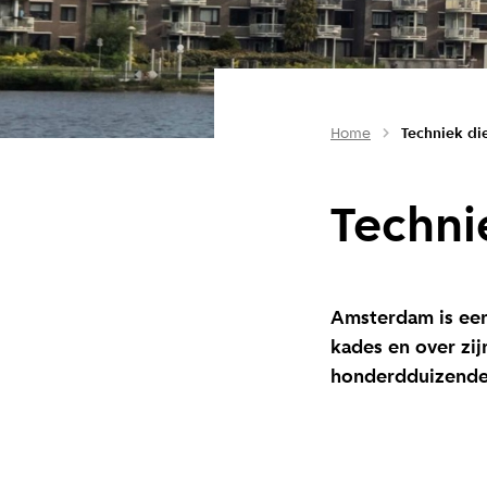
Home
Techniek di
Techni
Amsterdam is een s
kades en over zij
honderdduizende