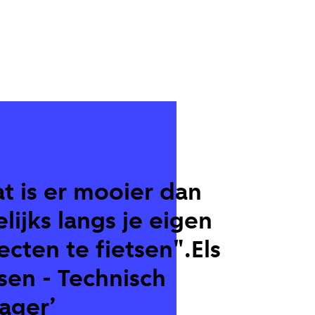
t is er mooier dan
lijks langs je eigen
ecten te fietsen".Els
sen - Technisch
ager’