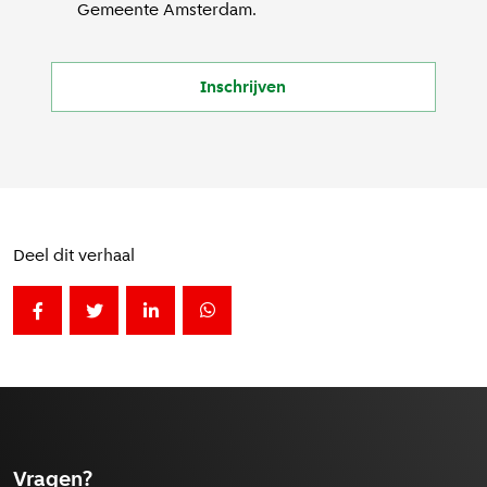
Gemeente Amsterdam.
Inschrijven
Deel dit verhaal
Deel deze pagina op Facebook
Label voor [Social share - Deel op twitter] niet ge
Deel deze pagina op LinkedIn
Deel deze pagina op Whatsapp
Vragen?