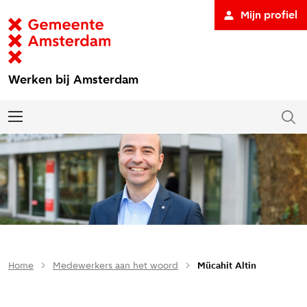
Mijn profiel
Werken bij Amsterdam
Home
Medewerkers aan het woord
Mücahit Altin