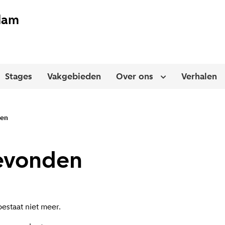
dam
Stages
Vakgebieden
Over ons
Verhalen
n of sluit uitklapmenu
Open of sluit ui
den
evonden
estaat niet meer.