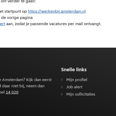
 om verder te gaan:
et startpunt op
https://werkenbij.amsterdam.nl
 de vorige pagina
lert
aan, zodat je passende vacatures per mail ontvangt.
Snelle links
e Amsterdam? Kijk dan eerst
Mijn profiel
d daar niet bij, neem dan
Job alert
bel
14 020
Mijn sollicitaties