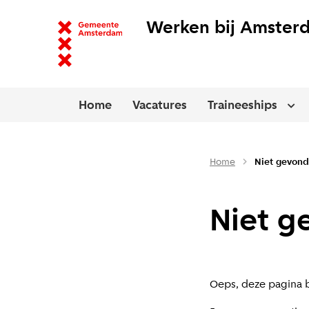
Werken bij Amster
Home
Vacatures
Traineeships
Ope
Home
Niet gevon
Niet g
Oeps, deze pagina b