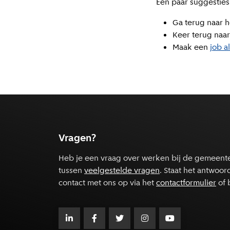
Een paar suggesties
Ga terug naar h
Keer terug naar
Maak een
job a
Vragen?
Heb je een vraag over werken bij de gemeent
tussen
veelgestelde vragen
. Staat het antwoor
contact met ons op via het
contactformulier
of 