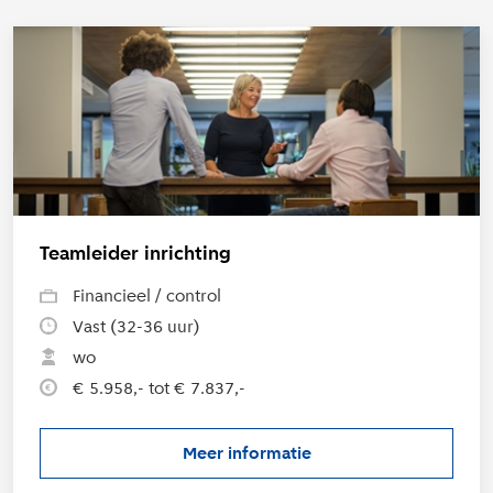
L
Teamleider inrichting
Financieel / control
Vast (32-36 uur)
wo
€ 5.958,- tot € 7.837,-
Meer informatie
over de vacature Teamleider in