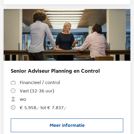
L
Senior Adviseur Planning en Control
Financieel / control
Vast (32-36 uur)
wo
€ 5.958,- tot € 7.837,-
Meer informatie
over de vacature Senior Advise