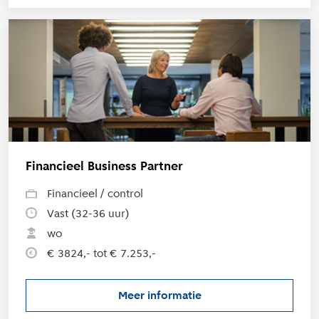
L
Financieel Business Partner
Financieel / control
Vast (32-36 uur)
wo
€ 3824,- tot € 7.253,-
Meer informatie
over de vacature Financieel Bus