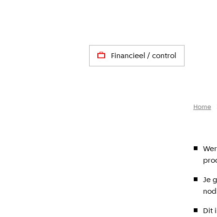
Financieel / control
Home
Wer
proc
Je 
nodi
Dit 