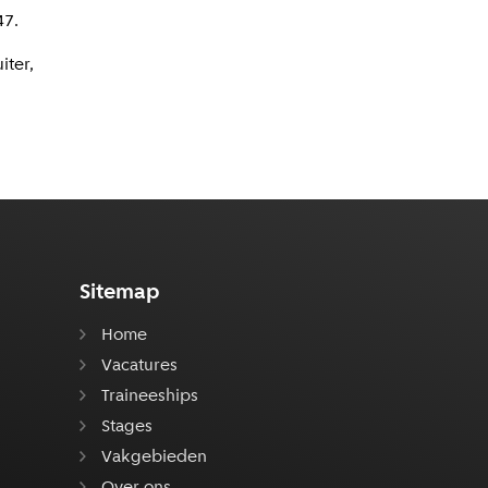
47.
iter,
Sitemap
Home
Vacatures
Traineeships
Stages
Vakgebieden
Over ons