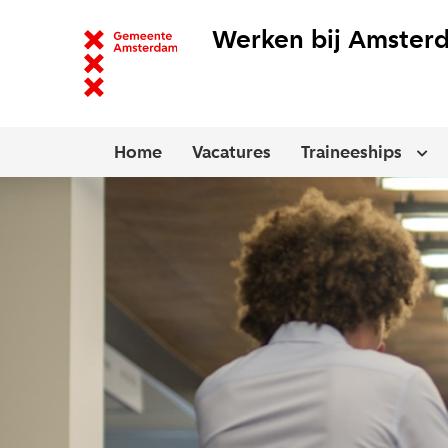
Werken bij Amster
Home
Vacatures
Traineeships
Financieel/PC Adviseur GGD Amster
Ope