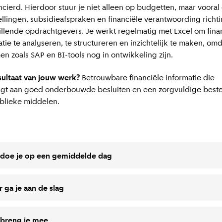
ncierd. Hierdoor stuur je niet alleen op budgetten, maar vooral
ellingen, subsidieafspraken en financiële verantwoording richt
illende opdrachtgevers. Je werkt regelmatig met Excel om fina
tie te analyseren, te structureren en inzichtelijk te maken, omd
en zoals SAP en BI-tools nog in ontwikkeling zijn.
sultaat van jouw werk?
Betrouwbare financiële informatie die
agt aan goed onderbouwde besluiten en een zorgvuldige best
blieke middelen.
 doe je op een gemiddelde dag
r ga je aan de slag
 breng je mee