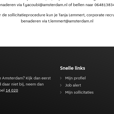
naderen via f.yacoubi@amsterdam.nl of bellen naar 06481383
 de sollicitatieprocedure kun je Tanja Lemmert, corporate recru
benaderen via t.lemmert@amsterdam.nl
Snelle links
e Amsterdam? Kijk dan eerst
Mijn profiel
d daar niet bij, neem dan
Job alert
bel
14 020
Mijn sollicitaties