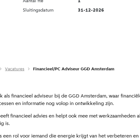
Aantal fte
1
Sluitingsdatum
31-12-2026
Vacatures
Financieel/PC Adviseur GGD Amsterdam
k als financieel adviseur bij de GGD Amsterdam, waar financiël
essen en informatie nog volop in ontwikkeling zijn.
geeft financieel advies en helpt ook mee met werkzaamheden al
g is.
is een rol voor iemand die energie krijgt van het verbeteren en