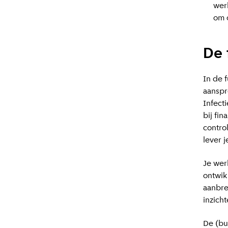
wer
om o
De 
In de 
aanspr
Infect
bij fi
contro
lever 
Je wer
ontwik
aanbre
inzich
De (bu