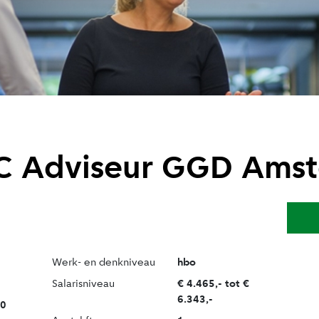
PC Adviseur GGD Ams
Werk- en denkniveau
hbo
Salarisniveau
€ 4.465,- tot €
6.343,-
0