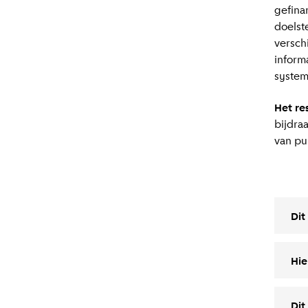
gefina
doelst
versch
informa
system
Het re
bijdra
van pu
Dit
Hie
Dit