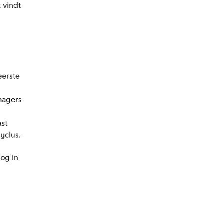
 vindt
eerste
nagers
ast
yclus.
nog in