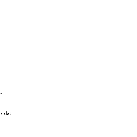
e
s dat