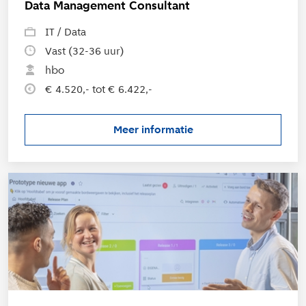
Data Management Consultant
IT / Data
Vast (32-36 uur)
hbo
€ 4.520,- tot € 6.422,-
Meer informatie
over de vacature Data Manage
L