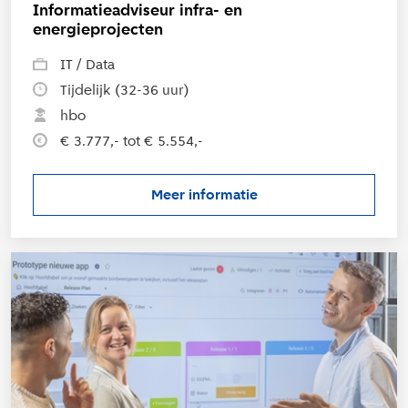
Informatieadviseur infra- en
energieprojecten
IT / Data
Tijdelijk (32-36 uur)
hbo
€ 3.777,- tot € 5.554,-
Meer informatie
over de vacature Informatieadv
L